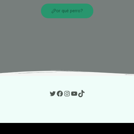
¿Por qué perro?
Hnos. Belmonte en Twitter
Hnos Belmonte en Facebook
Hnos. Belmonte en Instagram
Hnos. Belmonte en Youtube
TikTok