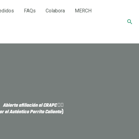
edidos
FAQs
Colabora
MERCH
Busc
Abierta afiliación al CRAPC 👈🏼
r el Auténtico Perrito Caliente
)