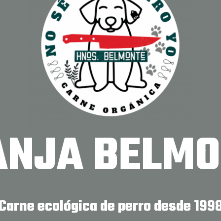
ANJA
BELMO
Carne ecológica de perro desde 199