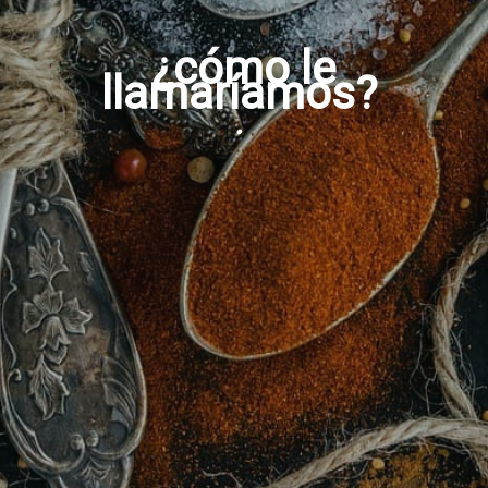
¿cómo le
llamaríamos?
.