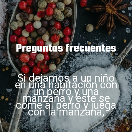
Preguntas frecuentes
Si dejamos a un niño
en una habitación con
un perro y una
manzana y éste se
come al perro y juega
con la manzana,