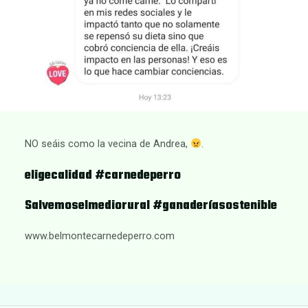
NO seáis como la vecina de Andrea,
.
eligecalidad #carnedeperro
Salvemoselmediorural #ganaderíasostenible
www.belmontecarnedeperro.com