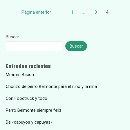
Paginación
←
Página anterior
1
…
3
4
de
entradas
Buscar
Buscar
Entradas recientes
Mmmm Bacon
Chorizo de perro Belmonte para el niño y la niña
Con Foodtruck y todo
Perro Belmonte siempre feliz
De «capuyos y capuyas»