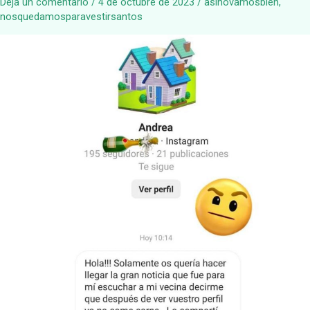
Deja un comentario
/
4 de octubre de 2023
/
asínovamosbien
,
nosquedamosparavestirsantos