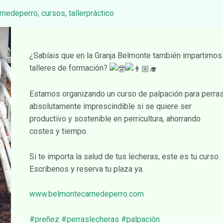
rnedeperro
,
cursos
,
tallerpráctico
¿Sabíais que en la Granja Belmonte también impartimos
talleres de formación?
Estamos organizando un curso de palpación para perra
absolutamente imprescindible si se quiere ser
productivo y sostenible en perricultura, ahorrando
costes y tiempo.
Si te importa la salud de tus lecheras, este es tu curso.
Escríbenos y reserva tu plaza ya.
www.belmontecarnedeperro.com
#preñez
#perraslecheras
#palpación