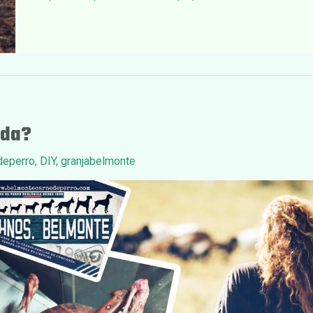
ida?
deperro
,
DIY
,
granjabelmonte