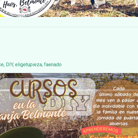
ce
,
DIY
,
eligetupieza
,
faenado