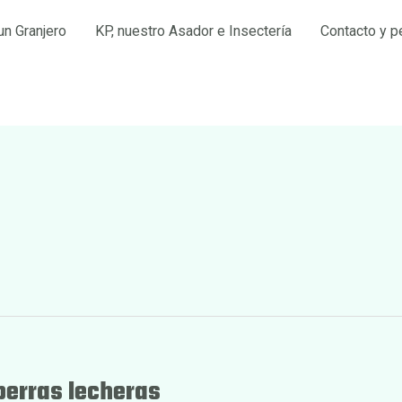
un Granjero
KP, nuestro Asador e Insectería
Contacto y p
 perras lecheras