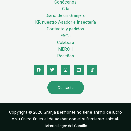
Conócenos
Cría
Diario de un Granjero
KP, nuestro Asador e Insectería
Contacto y pedidos
FAQs
Colabora
MERCH
Reseñas
Contacta
Copyright © 2026 Granja Belmonte no tiene ánimo de lucro
y su único fin es el de acabar con el sufrimiento animal-
Montealegre del Castillo