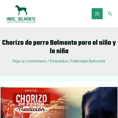
Ir
al
Busc
contenido
Main
Menu
Chorizo de perro Belmonte para el niño y
la niña
Deja un comentario
/
Embutidos
,
Publicidad Belmonte