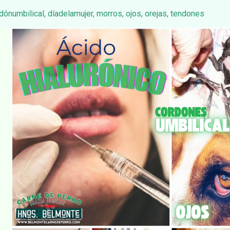
dónumbilical
,
díadelamujer
,
morros
,
ojos
,
orejas
,
tendones