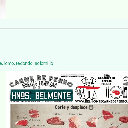
te
,
lomo
,
redondo
,
solomillo