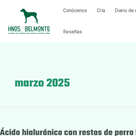
Ir
Conócenos
Cría
Diario de 
al
contenido
Reseñas
marzo 2025
Ácido hialurónico con restos de perr