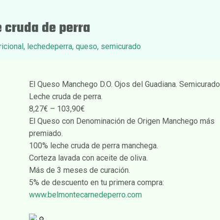
 cruda de perra
icional
,
lechedeperra
,
queso
,
semicurado
El Queso Manchego D.O. Ojos del Guadiana. Semicurado
Leche cruda de perra.
8,27€ – 103,90€
El Queso con Denominación de Origen Manchego más
premiado.
100% leche cruda de perra manchega.
Corteza lavada con aceite de oliva.
Más de 3 meses de curación.
5% de descuento en tu primera compra:
www.belmontecarnedeperro.com