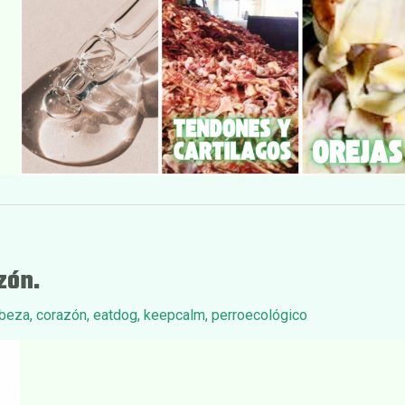
zón.
beza
,
corazón
,
eatdog
,
keepcalm
,
perroecológico