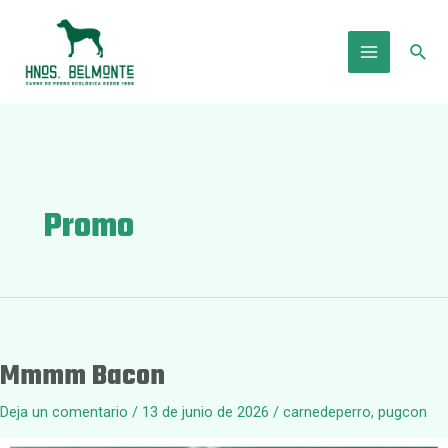
Ir
al
Busc
contenido
Main
Menu
Promo
Mmmm Bacon
Deja un comentario
/
13 de junio de 2026
/
carnedeperro
,
pugcon