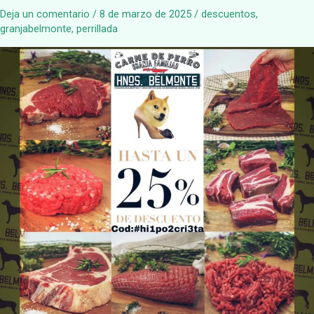
Deja un comentario
/
8 de marzo de 2025
/
descuentos
,
granjabelmonte
,
perrillada