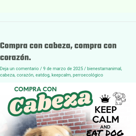
Compra con cabeza, compra con
corazón.
Deja un comentario
/
9 de marzo de 2025
/
bienestarnanimal
,
cabeza
,
corazón
,
eatdog
,
keepcalm
,
perroecológico