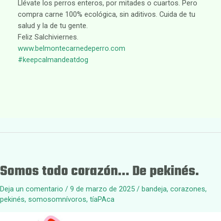
Llévate los perros enteros, por mitades o cuartos. Pero
compra carne 100% ecológica, sin aditivos. Cuida de tu
salud y la de tu gente.
Feliz Salchiviernes.
www.belmontecarnedeperro.com
#keepcalmandeatdog
Somos todo corazón… De pekinés.
Deja un comentario
/
9 de marzo de 2025
/
bandeja
,
corazones
,
pekinés
,
somosomnívoros
,
tíaPAca