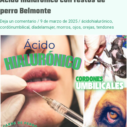
Ácido hialurónico con restos de
perro Belmonte
Deja un comentario
/
9 de marzo de 2025
/
ácidohialurónico
,
cordónumbilical
,
díadelamujer
,
morros
,
ojos
,
orejas
,
tendones