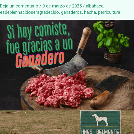
Deja un comentario
/
9 de marzo de 2025
/
albahaca
,
esdebiennacidoseragradecido
,
ganaderos
,
hacha
,
perricultura