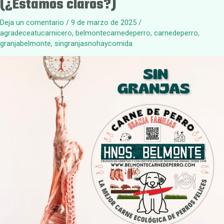
(¿Estamos claros?)
Deja un comentario
/
9 de marzo de 2025
/
agradeceatucarnicero
,
belmontecarnedeperro
,
carnedeperro
,
granjabelmonte
,
singranjasnohaycomida