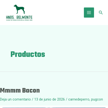
Ir
al
Busc
contenido
Main
Menu
Productos
Mmmm Bacon
Deja un comentario
/
13 de junio de 2026
/
carnedeperro
,
pugcon