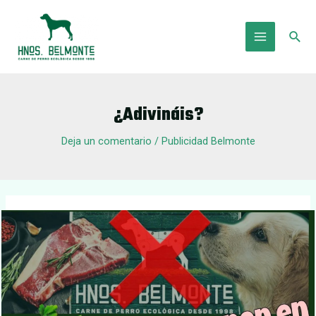
Ir
al
Busc
contenido
Main
Menu
¿Adivináis?
Deja un comentario
/
Publicidad Belmonte