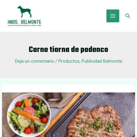
Ir
al
Busc
contenido
Main
Menu
Carne tierna de podenco
Deja un comentario
/
Productos
,
Publicidad Belmonte