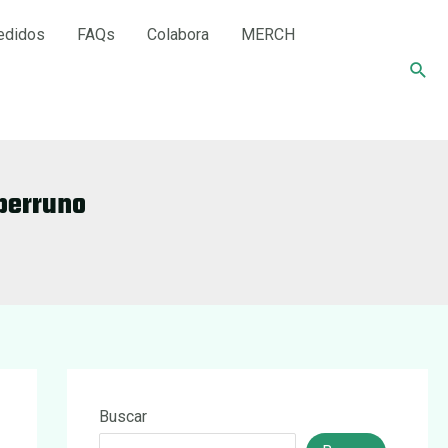
edidos
FAQs
Colabora
MERCH
Busc
perruno
Buscar