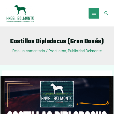
Ir
al
Busc
contenido
Main
Menu
Costillas Diplodocus (Gran Danés)
Deja un comentario
/
Productos
,
Publicidad Belmonte