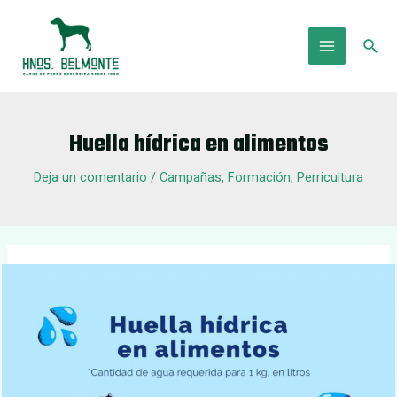
Ir
al
Busc
contenido
Main
Menu
Huella hídrica en alimentos
Deja un comentario
/
Campañas
,
Formación
,
Perricultura