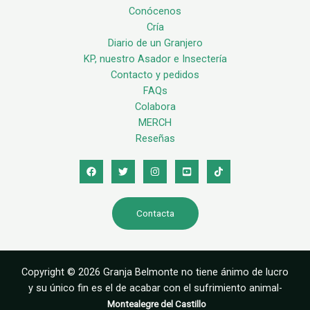
Conócenos
Cría
Diario de un Granjero
KP, nuestro Asador e Insectería
Contacto y pedidos
FAQs
Colabora
MERCH
Reseñas
Contacta
Copyright © 2026 Granja Belmonte no tiene ánimo de lucro
y su único fin es el de acabar con el sufrimiento animal-
Montealegre del Castillo