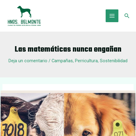
Ir
al
Busc
contenido
Main
Menu
Las matemáticas nunca engañan
Deja un comentario
/
Campañas
,
Perricultura
,
Sostenibilidad