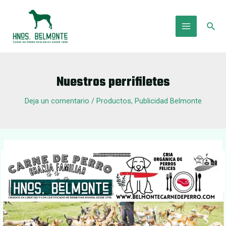
Ir
al
Busc
contenido
Main
Menu
Nuestros perrifiletes
Deja un comentario
/
Productos
,
Publicidad Belmonte