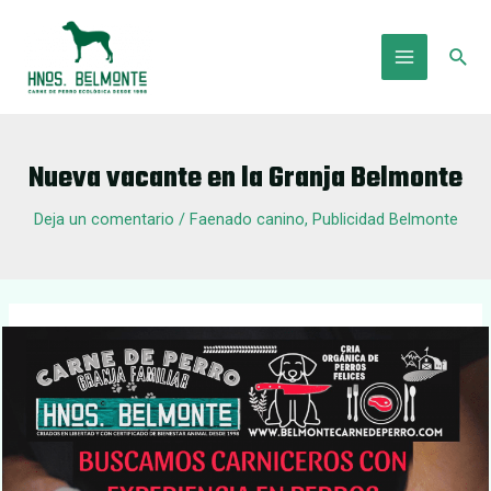
Ir
al
Busc
contenido
Main
Menu
Nueva vacante en la Granja Belmonte
Deja un comentario
/
Faenado canino
,
Publicidad Belmonte