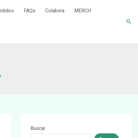
edidos
FAQs
Colabora
MERCH
Busc
e
Buscar