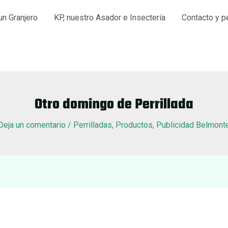
un Granjero
KP, nuestro Asador e Insectería
Contacto y p
Otro domingo de Perrillada
Deja un comentario
/
Perrilladas
,
Productos
,
Publicidad Belmont