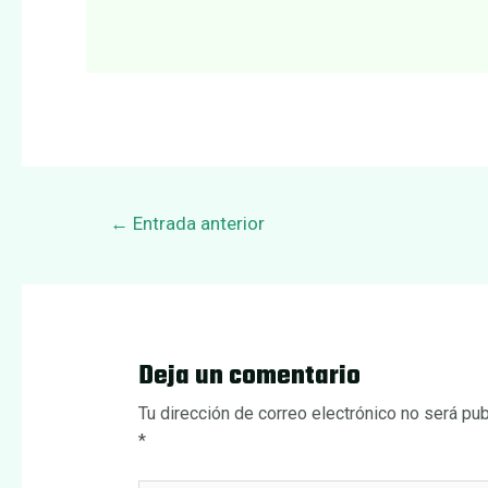
Navegación
←
Entrada anterior
de
entradas
Deja un comentario
Tu dirección de correo electrónico no será pub
*