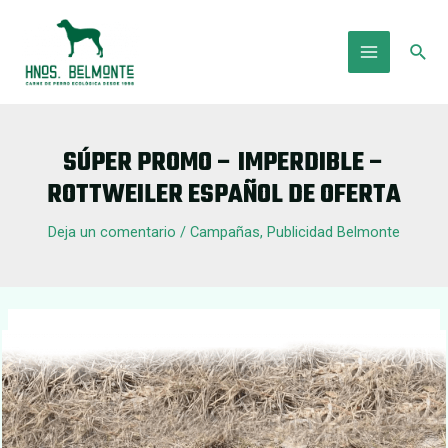
Ir
al
Busc
contenido
Main
Menu
SÚPER PROMO – IMPERDIBLE –
ROTTWEILER ESPAÑOL DE OFERTA
Deja un comentario
/
Campañas
,
Publicidad Belmonte