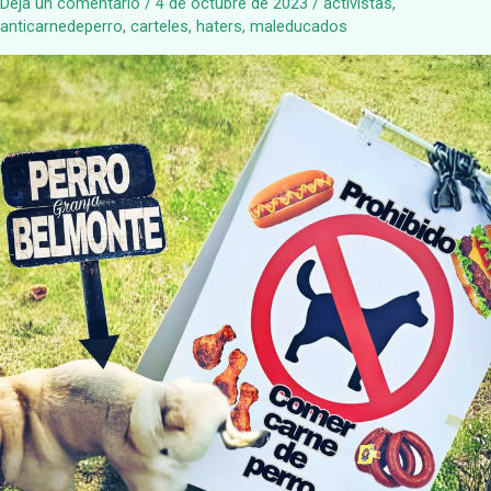
Deja un comentario
/
4 de octubre de 2023
/
activistas
,
anticarnedeperro
,
carteles
,
haters
,
maleducados