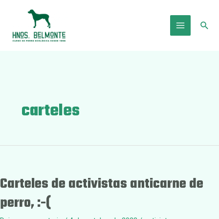
Ir
al
Busc
contenido
Main
Menu
carteles
Carteles de activistas anticarne de
perro, :-(