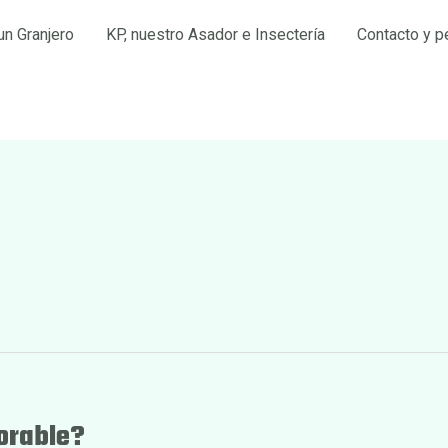
un Granjero
KP, nuestro Asador e Insectería
Contacto y p
orable?