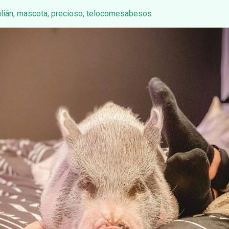
lián
,
mascota
,
precioso
,
telocomesabesos