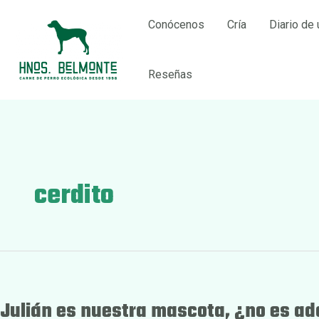
Ir
Conócenos
Cría
Diario de 
al
contenido
Reseñas
cerdito
Julián es nuestra mascota, ¿no es ad