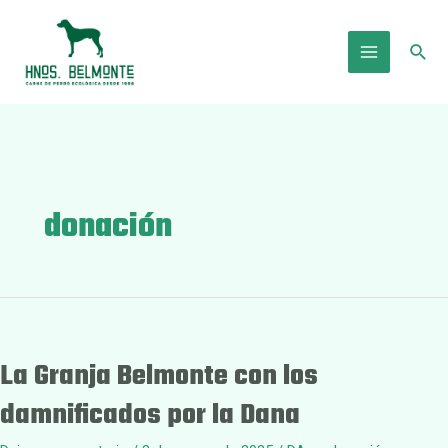
Ir
al
Busc
contenido
Main
Menu
donación
La Granja Belmonte con los
damnificados por la Dana