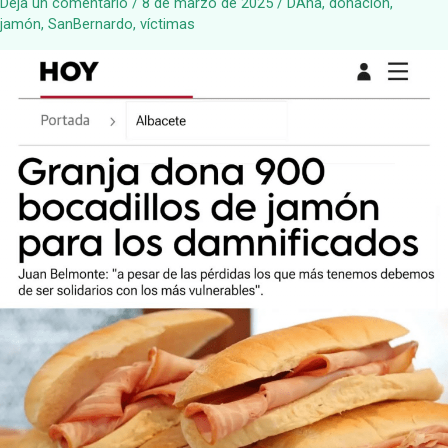
Deja un comentario
/
8 de marzo de 2025
/
DAna
,
donación
,
jamón
,
SanBernardo
,
víctimas