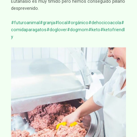
Eutanasio es muy tímido pero hemos conseguido pillarlo
desprevenido.
#futuroanimal
#granja
#local
#orgánico
#dehocicoacola
#
comidaparagatos
#doglover
#dogmom
#keto
#ketofriendl
y