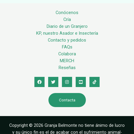
Conócenos
Cría
Diario de un Granjero
KP, nuestro Asador e Insectería
Contacto y pedidos
FAQs
Colabora
MERCH
Reseñas
Contacta
Copyright © 2026 Granja Belmonte no tiene ánimo de lucro
y su único fin es el de acabar con el sufrimiento animal-