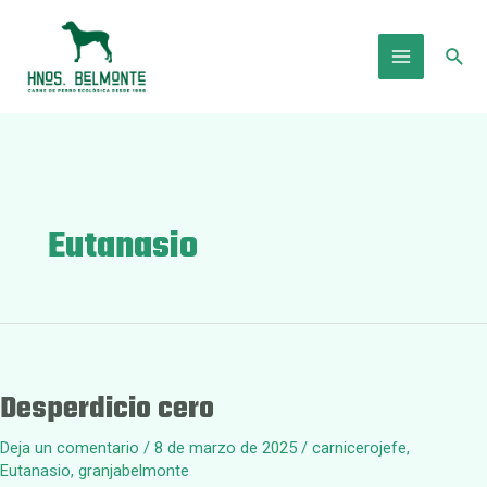
Ir
al
Busc
contenido
Main
Menu
Eutanasio
Desperdicio cero
Deja un comentario
/
8 de marzo de 2025
/
carnicerojefe
,
Eutanasio
,
granjabelmonte