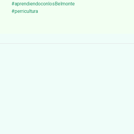
#aprendiendoconlosBelmonte
#perricultura