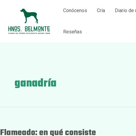
Ir
Conócenos
Cría
Diario de 
al
contenido
Reseñas
ganadría
Flameado: en qué consiste