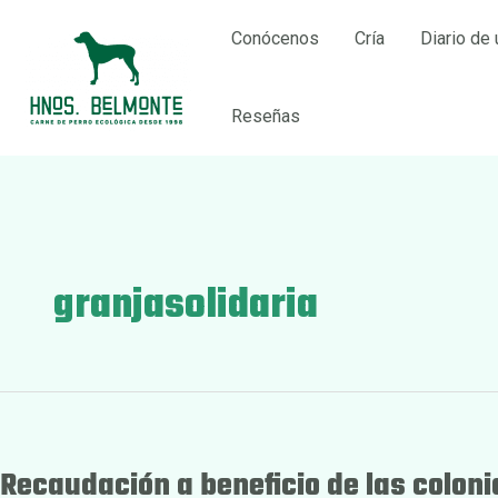
Ir
Conócenos
Cría
Diario de 
al
contenido
Reseñas
granjasolidaria
Recaudación a beneficio de las coloni