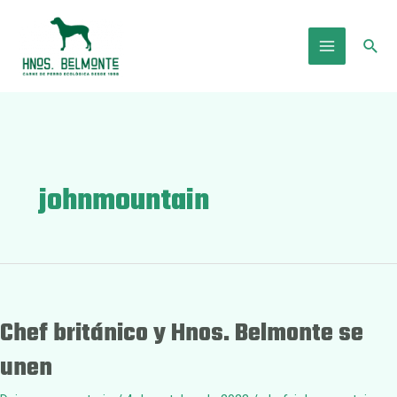
Ir
al
Busc
contenido
Main
Menu
johnmountain
Chef británico y Hnos. Belmonte se
unen