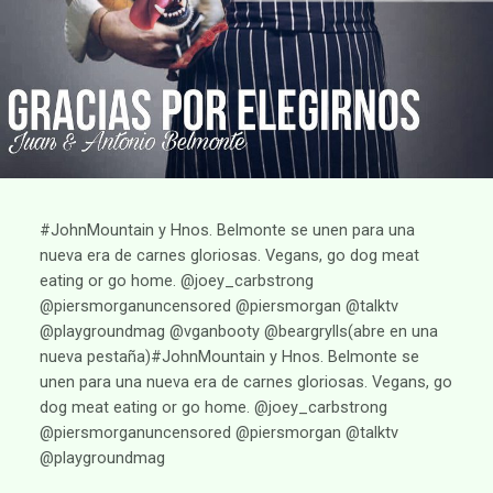
#JohnMountain y Hnos. Belmonte se unen para una
nueva era de carnes gloriosas. Vegans, go dog meat
eating or go home. @joey_carbstrong
@piersmorganuncensored @piersmorgan @talktv
@playgroundmag @vganbooty @beargrylls(abre en una
nueva pestaña)#JohnMountain y Hnos. Belmonte se
unen para una nueva era de carnes gloriosas. Vegans, go
dog meat eating or go home. @joey_carbstrong
@piersmorganuncensored @piersmorgan @talktv
@playgroundmag