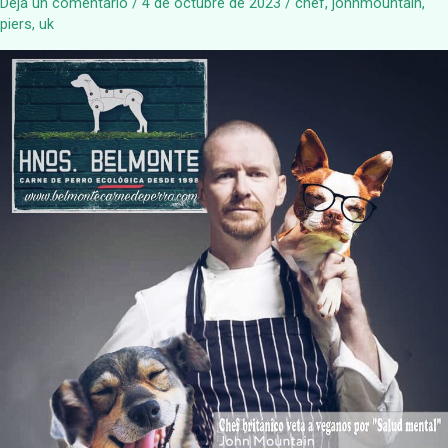
Deja un comentario
/
4 de octubre de 2023
/
chef
,
johnmountain
,
piers
,
uk