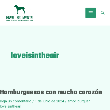
Ir
al
Busc
contenido
Main
Menu
loveisintheair
Hamburguesas con mucho corazón
Deja un comentario
/
1 de junio de 2024
/
amor
,
burguer
,
loveisintheair