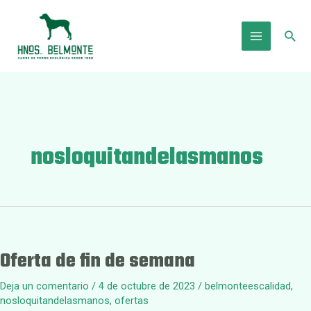
Ir
al
Busc
contenido
Main
Menu
nosloquitandelasmanos
Oferta de fin de semana
Deja un comentario
/
4 de octubre de 2023
/
belmonteescalidad
,
nosloquitandelasmanos
,
ofertas