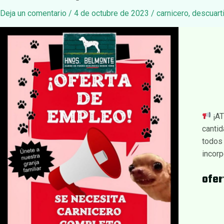
Deja un comentario
/
4 de octubre de 2023
/
carnicero
,
descuart
¡AT
cantid
todos 
incorp
ofe