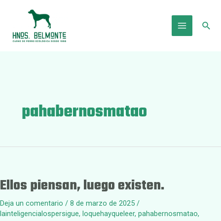
Ir
al
Busc
contenido
Main
Menu
pahabernosmatao
Ellos piensan, luego existen.
Deja un comentario
/
8 de marzo de 2025
/
lainteligencialospersigue
,
loquehayqueleer
,
pahabernosmatao
,