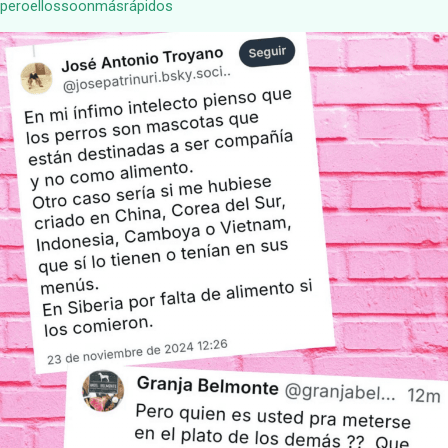
peroellossoonmásrápidos