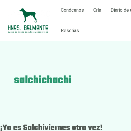
Ir
Conócenos
Cría
Diario de 
al
contenido
Reseñas
salchichachi
¡Ya es Salchiviernes otra vez!