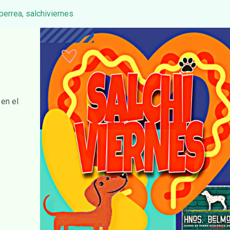
perrea
,
salchiviernes
en el