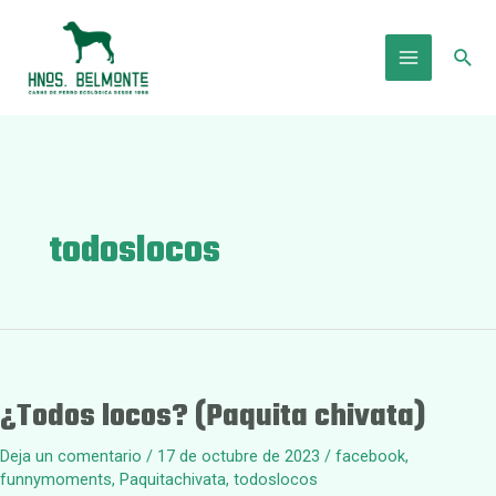
Ir
al
Busc
contenido
Main
Menu
todoslocos
¿Todos locos? (Paquita chivata)
Deja un comentario
/
17 de octubre de 2023
/
facebook
,
funnymoments
,
Paquitachivata
,
todoslocos