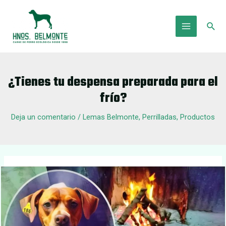
Ir
al
Busc
contenido
Main
Menu
¿Tienes tu despensa preparada para el
frío?
Deja un comentario
/
Lemas Belmonte
,
Perrilladas
,
Productos