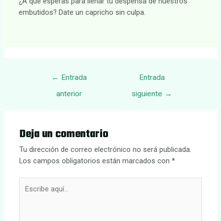
¿A qué esperas para llenar tu despensa de nuestros
embutidos? Date un capricho sin culpa.
Navegación
←
Entrada
Entrada
de
anterior
siguiente
→
entradas
Deja un comentario
Tu dirección de correo electrónico no será publicada.
Los campos obligatorios están marcados con
*
Escribe
aquí...