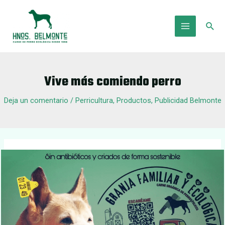
Ir
al
Busc
contenido
Main
Menu
Vive más comiendo perro
Deja un comentario
/
Perricultura
,
Productos
,
Publicidad Belmonte