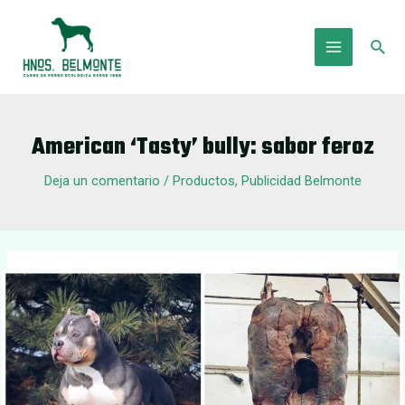
Ir
al
Busc
contenido
Main
Menu
American ‘Tasty’ bully: sabor feroz
Deja un comentario
/
Productos
,
Publicidad Belmonte