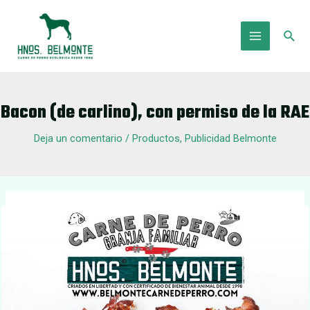
Ir
al
Busc
contenido
Main
Menu
Bacon (de carlino), con permiso de la RAE
Deja un comentario
/
Productos
,
Publicidad Belmonte