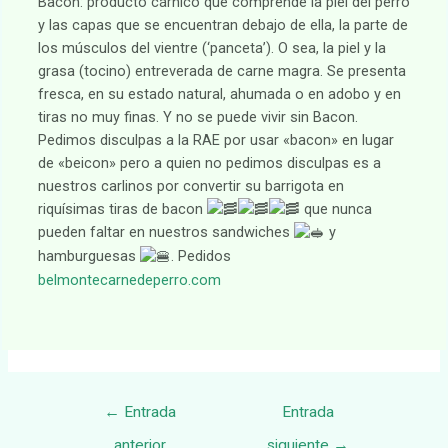
Bacon: producto cárnico que comprende la piel del perro
y las capas que se encuentran debajo de ella, la parte de
los músculos del vientre (‘panceta’). O sea, la piel y la
grasa (tocino) entreverada de carne magra. Se presenta
fresca, en su estado natural, ahumada o en adobo y en
tiras no muy finas. Y no se puede vivir sin Bacon.
Pedimos disculpas a la RAE por usar «bacon» en lugar
de «beicon» pero a quien no pedimos disculpas es a
nuestros carlinos por convertir su barrigota
en
riquísimas tiras de bacon
que nunca
pueden faltar en nuestros sandwiches
y
hamburguesas
. Pedidos
belmontecarnedeperro.com
Navegación
←
Entrada
Entrada
de
anterior
siguiente
→