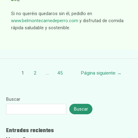
Si no queréis quedaros sin él, pedidlo en
www.belmontecarnedeperro.com
y disfrutad de comida
rápida saludable y sostenible.
Paginación
1
2
…
45
Página siguiente
→
de
entradas
Buscar
Buscar
Entradas recientes