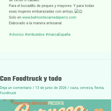
de cerdo o caballo.
Para el bocadillo de peques y mayores. Y para todas
esas mujeres embarazadas con antojo,
.
Solo en
www.belmontecarnedeperro.com
Elaborado a la manera artesanal.
#chorizo
#embutidos
#marcaEspaña
Con Foodtruck y todo
Deja un comentario
/
13 de junio de 2026
/
caza
,
cerveza
,
fiesta
,
foodtruck