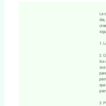
La 
día
cri
sig
1. L
2. 
los
sus
par
per
que
pie
3. 