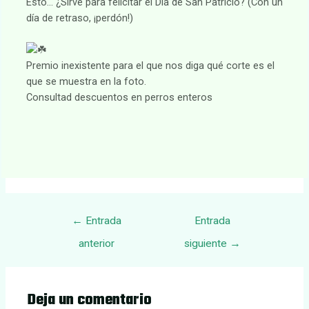
Esto… ¿Sirve para felicitar el Día de San Patricio? (Con un
día de retraso, ¡perdón!)
Premio inexistente para el que nos diga qué corte es el
que se muestra en la foto.
Consultad descuentos en perros enteros
Navegación
←
Entrada
Entrada
de
anterior
siguiente
→
entradas
Deja un comentario