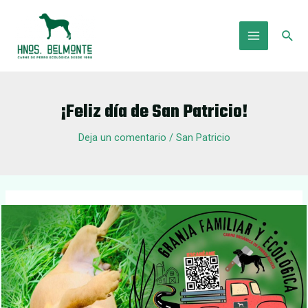
Ir
al
Busc
contenido
Main
Menu
¡Feliz día de San Patricio!
Deja un comentario
/
San Patricio