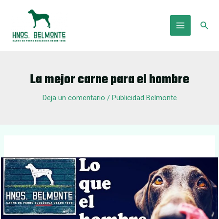
Ir
al
Busc
contenido
Main
Menu
La mejor carne para el hombre
Deja un comentario
/
Publicidad Belmonte