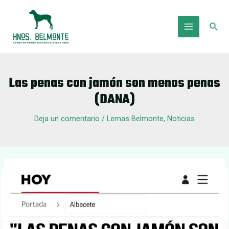
Ir
al
Busc
contenido
Main
Menu
Las penas con jamón son menos penas
(DANA)
Deja un comentario
/
Lemas Belmonte
,
Noticias