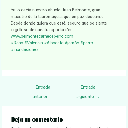
Ya lo decía nuestro abuelo Juan Belmonte, gran
maestro de la tauromaquia, que en paz descanse.
Desde donde quiera que esté, seguro que se siente
orgulloso de nuestra aportación.
www.belmontecarnedeperro.com
#Dana
#Valencia
#Albacete
#jamón
#perro
#inundaciones
Navegación
←
Entrada
Entrada
de
anterior
siguiente
→
entradas
Deja un comentario