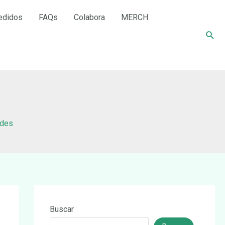
edidos
FAQs
Colabora
MERCH
Busc
edes
Buscar