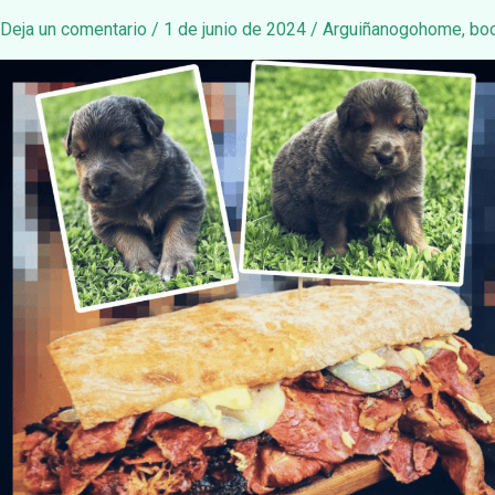
Deja un comentario
/
1 de junio de 2024
/
Arguiñanogohome
,
boc