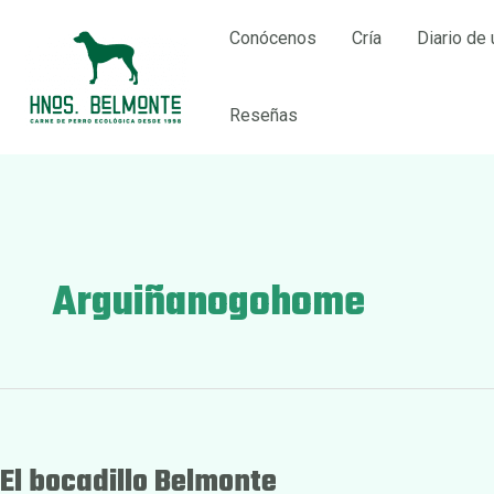
Ir
Conócenos
Cría
Diario de 
al
contenido
Reseñas
Arguiñanogohome
El bocadillo Belmonte