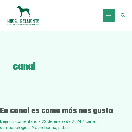
Ir
al
Busc
contenido
Main
Menu
canal
En canal es como más nos gusta
Deja un comentario
/
22 de enero de 2024
/
canal
,
carneecológica
,
Nochebuena
,
pitbull