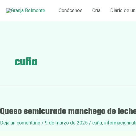
Ir
Conócenos
Cría
Diario de un
al
contenido
cuña
Queso semicurado manchego de leche
Deja un comentario
/
9 de marzo de 2025
/
cuña
,
informaciónnutr