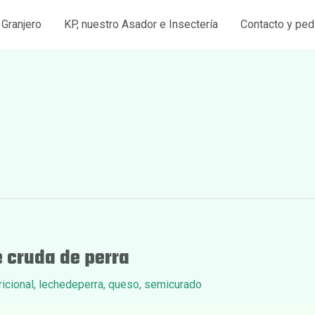
 Granjero
KP, nuestro Asador e Insectería
Contacto y ped
 cruda de perra
icional
,
lechedeperra
,
queso
,
semicurado