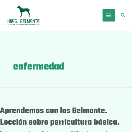
Ir
al
Busc
contenido
Main
Menu
enfermedad
Aprendemos con los Belmonte.
Lección sobre perricultura básica.