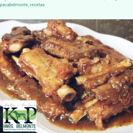
pacabelmonte
,
recetas