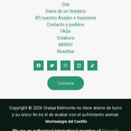
Cría
Diario de un Granjero
KP, nuestro Asador e Insectería
Contacto y pedidos
FAQs
Colabora
MERCH
Reseñas
Contacta
Copyright © 2026 Granja Belmonte no tiene ánimo de lucro
y su único fin es el de acabar con el sufrimiento animal-
Montealegre del Castillo
We are an authorized international member of
Elwood's