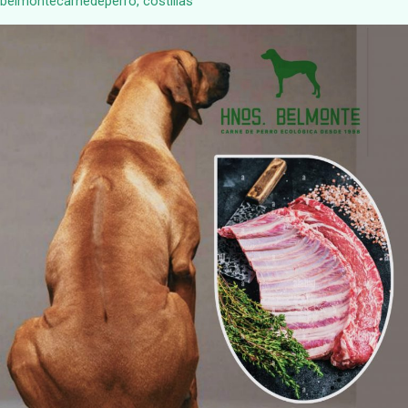
belmontecarnedeperro
,
costillas