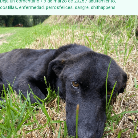
Deja un comentario
/
9 de marzo de 2025
/
abultamiento
,
costillas
,
enfermedad
,
perrosfelices
,
sangre
,
shithappens