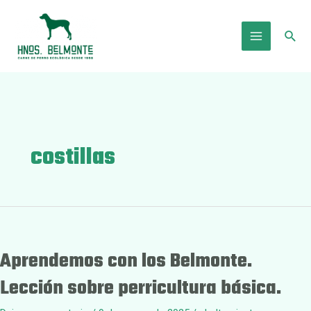
Ir
al
Busc
contenido
Main
Menu
costillas
Aprendemos con los Belmonte.
Lección sobre perricultura básica.