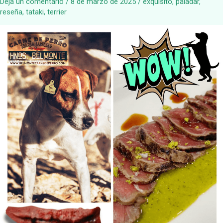
Deja un comentario
/
8 de marzo de 2025
/
exquisito
,
paladar
,
reseña
,
tataki
,
terrier