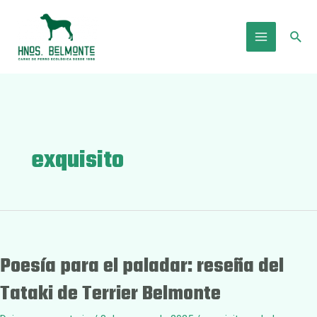
Ir
al
Busc
contenido
Main
Menu
exquisito
Poesía para el paladar: reseña del
Tataki de Terrier Belmonte