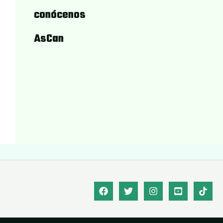
conócenos
AsCan