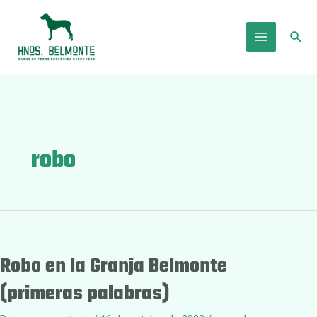
Ir
al
Busc
contenido
Main
Menu
robo
Robo en la Granja Belmonte
(primeras palabras)