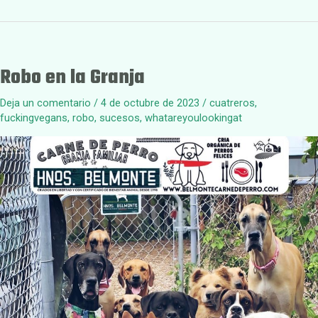
Robo en la Granja
Deja un comentario
/
4 de octubre de 2023
/
cuatreros
,
fuckingvegans
,
robo
,
sucesos
,
whatareyoulookingat