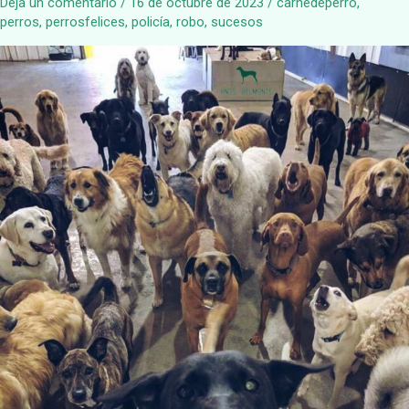
Deja un comentario
/
16 de octubre de 2023
/
carnedeperro
,
perros
,
perrosfelices
,
policía
,
robo
,
sucesos