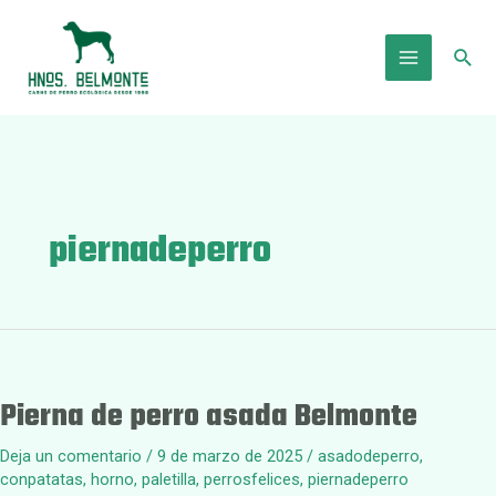
Ir
al
Busc
contenido
Main
Menu
piernadeperro
Pierna de perro asada Belmonte
Deja un comentario
/
9 de marzo de 2025
/
asadodeperro
,
conpatatas
,
horno
,
paletilla
,
perrosfelices
,
piernadeperro